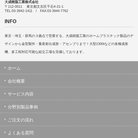
大成樹脂工業株式会社
〒112-0011 東京都文京区千石4-21-1
TEL:03-3942-1411 / FAX:03-3944-7762
INFO
東京・埼玉・群馬の３拠点で営業する、大成樹脂工業のホームプラスチック製品のデ
ザインから金型製作・量産射出成形・アセンブリまで！大型1300tなどの各種成形
機、多工程対応可能な組立工場を完備しております。
ホーム
会社概要
サービス内容
分野別製品事例
ご注文の流れ
よくある質問